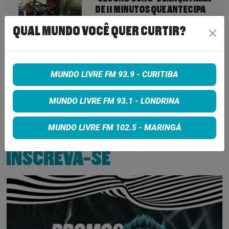
DE 11 MINUTOS QUE ANTECIPA
NOVA FASE COM OS CHROME
QUAL MUNDO VOCÊ QUER CURTIR?
HEARTS
7 de agosto de 2026
PETER KATSIS, EMPRESÁRIO DO
KORN, LIMP BIZKIT E SMASHING
MUNDO LIVRE FM 93.9 - CURITIBA
PUMPKINS, MORRE AOS 69 ANOS
MUNDO LIVRE FM 93.1 - LONDRINA
7 de agosto de 2026
MUNDO LIVRE FM 102.5 - MARINGÁ
INSCREVA-SE