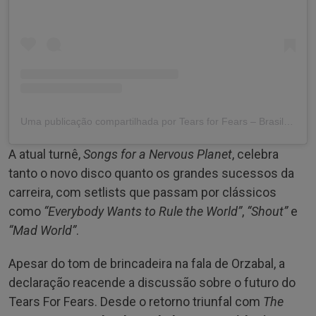
Uma publicação compartilhada por Tears for Fears – Brasil (@tearsforfearsbr)
A atual turnê,
Songs for a Nervous Planet
, celebra
tanto o novo disco quanto os grandes sucessos da
carreira, com setlists que passam por clássicos
como
“Everybody Wants to Rule the World”
,
“Shout”
e
“Mad World”
.
Apesar do tom de brincadeira na fala de Orzabal, a
declaração reacende a discussão sobre o futuro do
Tears For Fears. Desde o retorno triunfal com
The