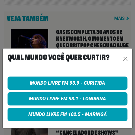
VEJA TAMBÉM
MAIS
OASIS COMPLETA 30 ANOS DE
KNEBWORTH, O MOMENTO EM
QUE O BRITPOP CHEGOU AO AUGE
QUAL MUNDO VOCÊ QUER CURTIR?
10 de agosto de 2026
BLACK PANTERA REÚNE
DUQUESA, SANDRA SÁ E DERRICK
MUNDO LIVRE FM 93.9 - CURITIBA
GREEN EM SEU NOVO ÁLBUM
‘CONTINENTAL’
MUNDO LIVRE FM 93.1 - LONDRINA
10 de agosto de 2026
MORRISSEY CANCELA QUATRO
MUNDO LIVRE FM 102.5 - MARINGÁ
SHOWS DE ÚLTIMA HORA EM LAS
VEGAS E REACENDE FAMA DE
“CANCELADOR DE SHOWS”