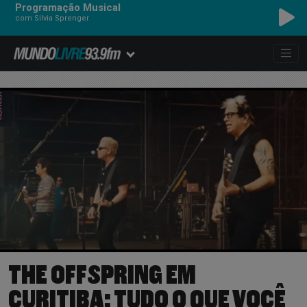
Programação Musical
com Silvia Sprenger
U2 - MYSTERIOUS WAYS
THE OFFSPRING EM
CURITIBA: TUDO O QUE VOCÊ