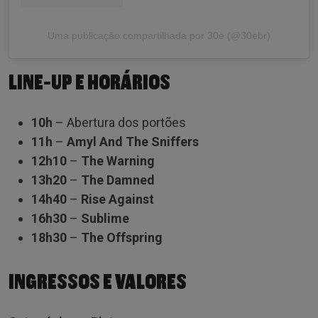
Uma publicação compartilhada por 30e (@30ebr)
LINE-UP E HORÁRIOS
10h
– Abertura dos portões
11h
–
Amyl And The Sniffers
12h10
–
The Warning
13h20
–
The Damned
14h40
–
Rise Against
16h30
–
Sublime
18h30
–
The Offspring
INGRESSOS E VALORES