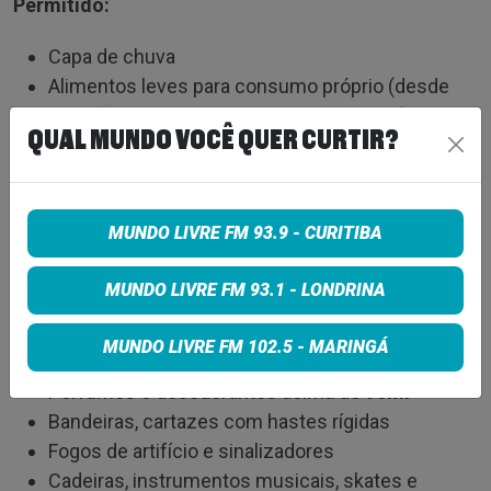
Permitido:
Capa de chuva
Alimentos leves para consumo próprio (desde
que não estejam em embalagens rígidas)
QUAL MUNDO VOCÊ QUER CURTIR?
Proibido:
Garrafas, copos térmicos e qualquer tipo de
MUNDO LIVRE FM 93.9 - CURITIBA
objeto rígido
Câmeras profissionais e filmadoras
MUNDO LIVRE FM 93.1 - LONDRINA
Bebidas alcoólicas
Guarda-chuvas
MUNDO LIVRE FM 102.5 - MARINGÁ
Drogas e medicamentos sem prescrição médica
Perfumes e desodorantes acima de
90ml
Bandeiras, cartazes com hastes rígidas
Fogos de artifício e sinalizadores
Cadeiras, instrumentos musicais, skates e