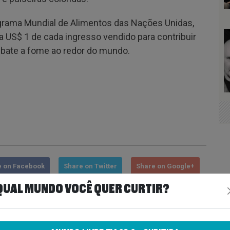
rama Mundial de Alimentos das Nações Unidas,
US$ 1 de cada ingresso vendido para contribuir
bate a fome ao redor do mundo.
e on Facebook
Share on Twitter
Share on Google+
QUAL MUNDO VOCÊ QUER CURTIR?