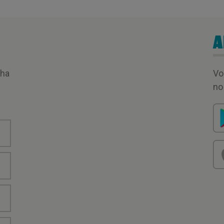
A
nha
Vo
no