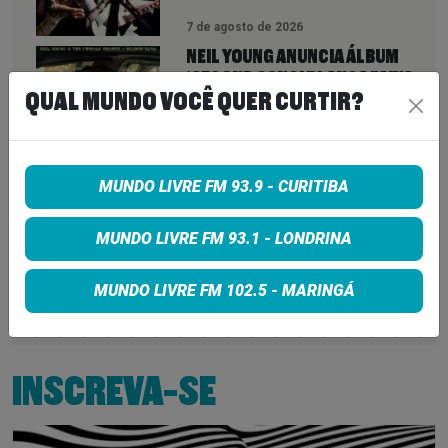
7 de agosto de 2026
NEIL YOUNG ANUNCIA ÁLBUM
‘SECOND SONG’ E LANÇA FAIXA
QUAL MUNDO VOCÊ QUER CURTIR?
DE 11 MINUTOS QUE ANTECIPA
NOVA FASE COM OS CHROME
HEARTS
7 de agosto de 2026
MUNDO LIVRE FM 93.9 - CURITIBA
PETER KATSIS, EMPRESÁRIO DO
KORN, LIMP BIZKIT E SMASHING
MUNDO LIVRE FM 93.1 - LONDRINA
PUMPKINS, MORRE AOS 69 ANOS
MUNDO LIVRE FM 102.5 - MARINGÁ
7 de agosto de 2026
INSCREVA-SE