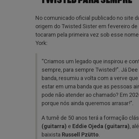
“TWISTED PARA SEMPRE”
No comunicado oficial publicado no site da
origem do Twisted Sister em fevereiro de
tocaram pela primeira vez sob esse nom
York:
“Criamos um legado que inspirou e cont
sempre, para sempre Twisted!”. Já Dee 
banda, resumiu a volta com a verve qu
estar em uma banda que as pessoas ai
pode não atender ao chamado? Em 202
porque nós ainda queremos arrasar!”.
A turnê de 50 anos terá a formação cl
(guitarra)
e
Eddie Ojeda (guitarra)
, a
baixista
Russell Pzütto
.