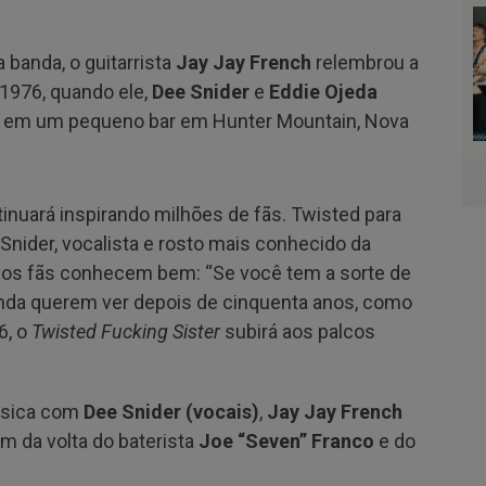
 banda, o guitarrista
Jay Jay French
relembrou a
 1976, quando ele,
Dee Snider
e
Eddie Ojeda
e em um pequeno bar em Hunter Mountain, Nova
inuará inspirando milhões de fãs. Twisted para
Snider, vocalista e rosto mais conhecido da
e os fãs conhecem bem: “Se você tem a sorte de
nda querem ver depois de cinquenta anos, como
6, o
Twisted Fucking Sister
subirá aos palcos
ássica com
Dee Snider (vocais)
,
Jay Jay French
lém da volta do baterista
Joe “Seven” Franco
e do