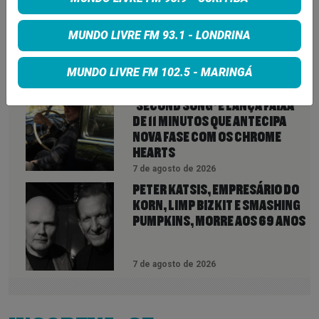
REAPROXIMAÇÃO COM STEVIE
NICKS E INDICA NOVIDADES DO
MUNDO LIVRE FM 93.1 - LONDRINA
FLEETWOOD MAC PARA 2027
7 de agosto de 2026
MUNDO LIVRE FM 102.5 - MARINGÁ
NEIL YOUNG ANUNCIA ÁLBUM
‘SECOND SONG’ E LANÇA FAIXA
DE 11 MINUTOS QUE ANTECIPA
NOVA FASE COM OS CHROME
HEARTS
7 de agosto de 2026
PETER KATSIS, EMPRESÁRIO DO
KORN, LIMP BIZKIT E SMASHING
PUMPKINS, MORRE AOS 69 ANOS
7 de agosto de 2026