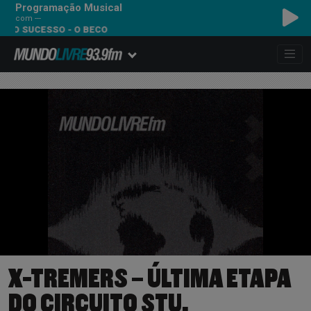
Programação Musical
com ---
UCESSO - O BECO
X-TREMERS – ÚLTIMA ETAPA
DO CIRCUITO STU,