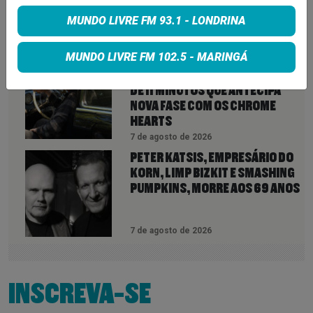
FLEETWOOD MAC PARA 2027
MUNDO LIVRE FM 93.1 - LONDRINA
7 de agosto de 2026
MUNDO LIVRE FM 102.5 - MARINGÁ
NEIL YOUNG ANUNCIA ÁLBUM
‘SECOND SONG’ E LANÇA FAIXA
DE 11 MINUTOS QUE ANTECIPA
NOVA FASE COM OS CHROME
HEARTS
7 de agosto de 2026
PETER KATSIS, EMPRESÁRIO DO
KORN, LIMP BIZKIT E SMASHING
PUMPKINS, MORRE AOS 69 ANOS
7 de agosto de 2026
INSCREVA-SE