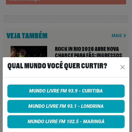
VEJA TAMBÉM
MAIS
ROCK IN RIO 2026 ABRE NOVA
CHANCE PARA FÃS: INGRESSOS
VOLTAM À VENDA ATÉ PARA DIAS
QUAL MUNDO VOCÊ QUER CURTIR?
ESGOTADOS
6 de agosto de 2026
ZZ TOP CANCELA SHOW APÓS
MUNDO LIVRE FM 93.9 - CURITIBA
CITAR “OBSTÁCULOS
INTRANSPONÍVEIS” E DEIXA FÃS
MUNDO LIVRE FM 93.1 - LONDRINA
SEM EXPLICAÇÕES
6 de agosto de 2026
MUNDO LIVRE FM 102.5 - MARINGÁ
QUEENS OF THE STONE AGE CRIA