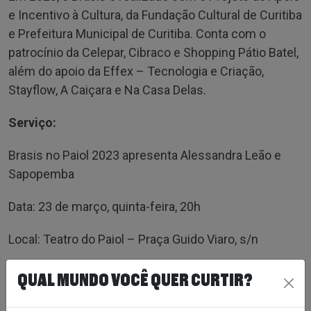
e Incentivo à Cultura, da Fundação Cultural de Curitiba
e Prefeitura Municipal de Curitiba. Conta com o
patrocínio da Celepar, Cibraco e Shopping Pátio Batel,
além do apoio da Effex – Tecnologia e Criação,
Stayflow, A Caiçara e Na Casa Delas.
Serviço:
Brasis no Paiol 2023 apresenta Alessandra Leão e
Sapopemba
Data: 23 de março, quinta-feira, 20h
Local: Teatro do Paiol – Praça Guido Viaro, s/n
Ingressos: R$ 15 e R$ 7,50 (meia) – ingressos
QUAL MUNDO VOCÊ QUER CURTIR?
esgotados