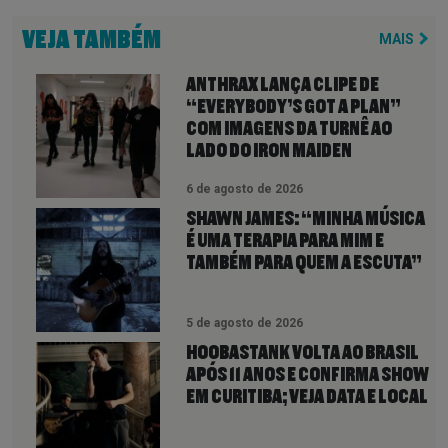
VEJA TAMBÉM
MAIS
ANTHRAX LANÇA CLIPE DE
“EVERYBODY’S GOT A PLAN”
COM IMAGENS DA TURNÊ AO
LADO DO IRON MAIDEN
6 de agosto de 2026
SHAWN JAMES: “MINHA MÚSICA
É UMA TERAPIA PARA MIM E
TAMBÉM PARA QUEM A ESCUTA”
5 de agosto de 2026
HOOBASTANK VOLTA AO BRASIL
APÓS 11 ANOS E CONFIRMA SHOW
EM CURITIBA; VEJA DATA E LOCAL