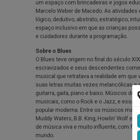
um espaço com brincadeiras e jogos educat
Marcelo Weber de Macedo. As atividades 
lógico, dedutivo, abstrato, estratégico, int
espaço inclusivo em que as crianças poss
e cuidadores durante a programação.
Sobre o Blues
O Blues teve origem no final do século XI
escravizados e seus descendentes come
musical que retratava a realidade em que 
suas letras muitas vezes melancólicas e 
guitarra, gaita, piano e baixo. Músicos de
musicais, como o Rock e o Jazz, e essas 
popular moderna. Entre os músicos mais
Muddy Waters, B.B. King, Howlin’ Wolf e 
de música viva e muito influente, com fe
mundo.