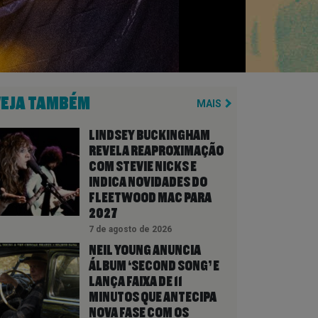
VEJA TAMBÉM
MAIS
LINDSEY BUCKINGHAM
REVELA REAPROXIMAÇÃO
COM STEVIE NICKS E
INDICA NOVIDADES DO
FLEETWOOD MAC PARA
2027
7 de agosto de 2026
NEIL YOUNG ANUNCIA
ÁLBUM ‘SECOND SONG’ E
LANÇA FAIXA DE 11
MINUTOS QUE ANTECIPA
NOVA FASE COM OS