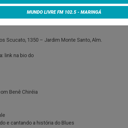
MUNDO LIVRE FM 102.5 - MARINGÁ
os Scucato, 1350 – Jardim Monte Santo, Alm.
: link na bio do
 com Benê Chiréia
hle
o e cantando a história do Blues