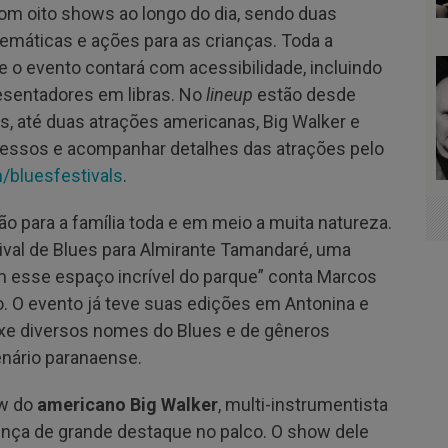
com oito shows ao longo do dia, sendo duas
temáticas e ações para as crianças. Toda a
 e o evento contará com acessibilidade, incluindo
resentadores em libras. No
lineup
estão desde
s, até duas atrações americanas, Big Walker e
ngressos e acompanhar detalhes das atrações pelo
bluesfestivals
.
o para a família toda e em meio a muita natureza.
ival de Blues para Almirante Tamandaré, uma
m esse espaço incrível do parque” conta Marcos
. O evento já teve suas edições em Antonina e
uxe diversos nomes do Blues e de gêneros
enário paranaense.
ow do
americano Big Walker
, multi-instrumentista
ça de grande destaque no palco. O show dele