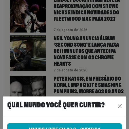
REAPROXIMAÇÃO COM STEVIE
NICKS E INDICA NOVIDADES DO
FLEETWOOD MAC PARA 2027
7 de agosto de 2026
NEIL YOUNG ANUNCIA ÁLBUM
‘SECOND SONG’ E LANÇA FAIXA
DE 11 MINUTOS QUE ANTECIPA
NOVA FASE COM OS CHROME
HEARTS
7 de agosto de 2026
PETER KATSIS, EMPRESÁRIO DO
KORN, LIMP BIZKIT E SMASHING
PUMPKINS, MORRE AOS 69 ANOS
QUAL MUNDO VOCÊ QUER CURTIR?
7 de agosto de 2026