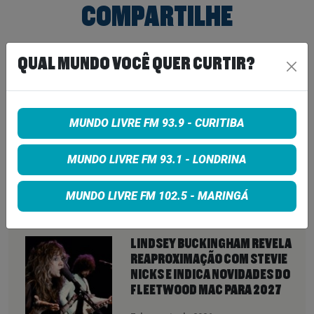
COMPARTILHE
Share on Facebook
QUAL MUNDO VOCÊ QUER CURTIR?
Share on Twitter
MUNDO LIVRE FM 93.9 - CURITIBA
Share on Google+
MUNDO LIVRE FM 93.1 - LONDRINA
MUNDO LIVRE FM 102.5 - MARINGÁ
VEJA TAMBÉM
MAIS
LINDSEY BUCKINGHAM REVELA
REAPROXIMAÇÃO COM STEVIE
NICKS E INDICA NOVIDADES DO
FLEETWOOD MAC PARA 2027