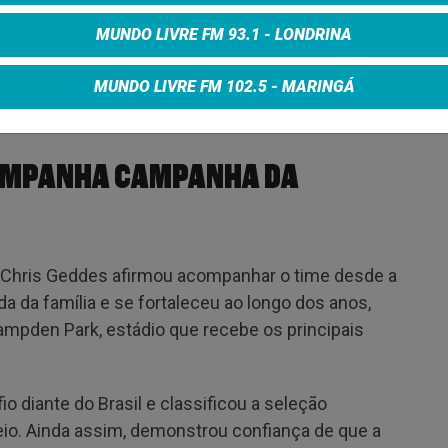
 canto coletivo.
MUNDO LIVRE FM 93.1 - LONDRINA
ico foi imediata. A música passou a ser tocada em
ua popularidade durante apresentações recentes
MUNDO LIVRE FM 102.5 - MARINGÁ
COMPANHA CAMPANHA DA
 Chris Geddes afirmou acompanhar o time desde a
da da família e se fortaleceu ao longo dos anos,
mpden Park, estádio que recebe os principais
 diante do Brasil e classificou a seleção
eio. Ainda assim, demonstrou confiança de que a