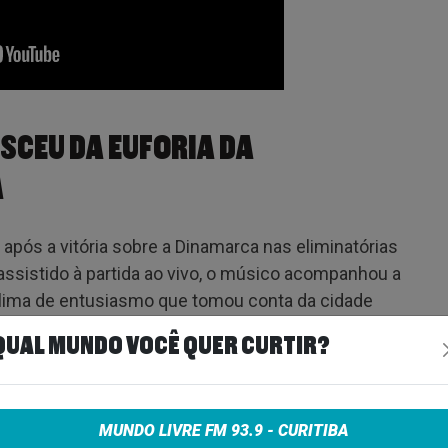
ASCEU DA EUFORIA DA
A
após a vitória sobre a Dinamarca nas eliminatórias
ssistido à partida ao vivo, o músico acompanhou a
lima de entusiasmo que tomou conta da cidade
QUAL MUNDO VOCÊ QUER CURTIR?
ch e inicialmente surgiu como um projeto paralelo
banda. O resultado mistura elementos do indie pop
 a estrutura de um hino esportivo, apostando em
MUNDO LIVRE FM 93.9 - CURITIBA