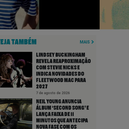
VEJA TAMBÉM
MAIS
LINDSEY BUCKINGHAM
REVELA REAPROXIMAÇÃO
COM STEVIE NICKS E
INDICA NOVIDADES DO
FLEETWOOD MAC PARA
2027
7 de agosto de 2026
NEIL YOUNG ANUNCIA
ÁLBUM ‘SECOND SONG’ E
LANÇA FAIXA DE 11
MINUTOS QUE ANTECIPA
NOVA FASE COM OS