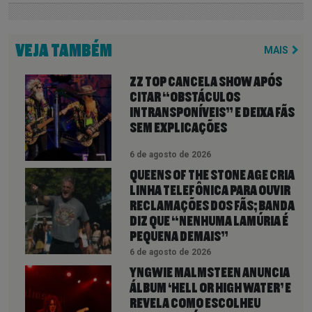
VEJA TAMBÉM
MAIS
ZZ TOP CANCELA SHOW APÓS
CITAR “OBSTÁCULOS
INTRANSPONÍVEIS” E DEIXA FÃS
SEM EXPLICAÇÕES
6 de agosto de 2026
QUEENS OF THE STONE AGE CRIA
LINHA TELEFÔNICA PARA OUVIR
RECLAMAÇÕES DOS FÃS; BANDA
DIZ QUE “NENHUMA LAMÚRIA É
PEQUENA DEMAIS”
6 de agosto de 2026
YNGWIE MALMSTEEN ANUNCIA
ÁLBUM ‘HELL OR HIGH WATER’ E
REVELA COMO ESCOLHEU