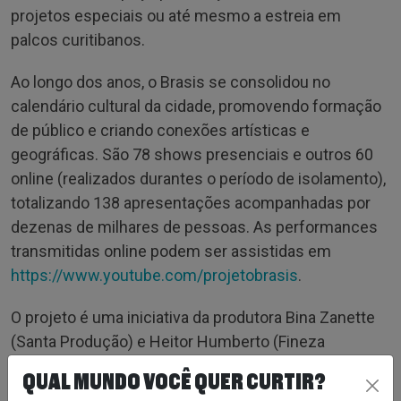
projetos especiais ou até mesmo a estreia em
palcos curitibanos.
Ao longo dos anos, o Brasis se consolidou no
calendário cultural da cidade, promovendo formação
de público e criando conexões artísticas e
geográficas. São 78 shows presenciais e outros 60
online (realizados durantes o período de isolamento),
totalizando 138 apresentações acompanhadas por
dezenas de milhares de pessoas. As performances
transmitidas online podem ser assistidas em
https://www.youtube.com/projetobrasis
.
O projeto é uma iniciativa da produtora Bina Zanette
(Santa Produção) e Heitor Humberto (Fineza
Comunicação e Cultura).
QUAL MUNDO VOCÊ QUER CURTIR?