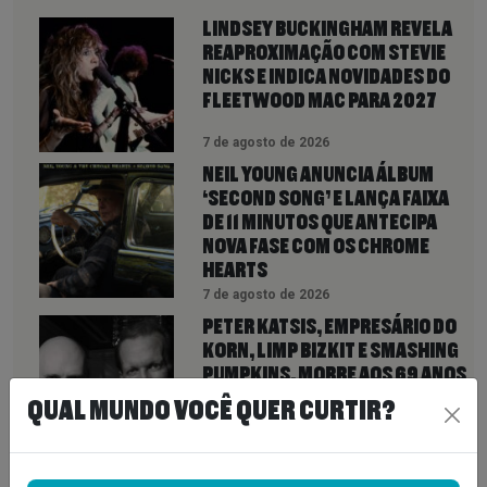
LINDSEY BUCKINGHAM REVELA
REAPROXIMAÇÃO COM STEVIE
NICKS E INDICA NOVIDADES DO
FLEETWOOD MAC PARA 2027
7 de agosto de 2026
NEIL YOUNG ANUNCIA ÁLBUM
‘SECOND SONG’ E LANÇA FAIXA
DE 11 MINUTOS QUE ANTECIPA
NOVA FASE COM OS CHROME
HEARTS
7 de agosto de 2026
PETER KATSIS, EMPRESÁRIO DO
KORN, LIMP BIZKIT E SMASHING
PUMPKINS, MORRE AOS 69 ANOS
QUAL MUNDO VOCÊ QUER CURTIR?
7 de agosto de 2026