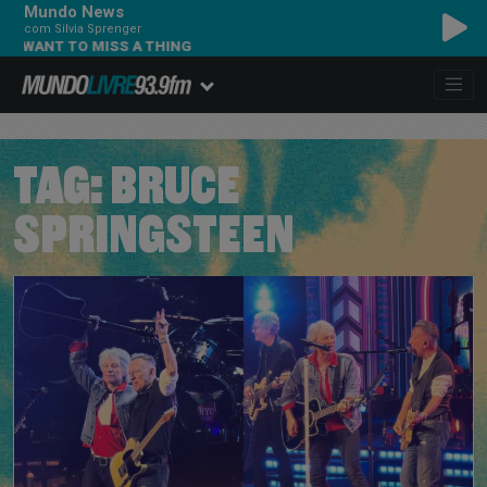
Mundo News
com Silvia Sprenger
AEROSMITH - I DON'T 
TAG:
BRUCE
SPRINGSTEEN