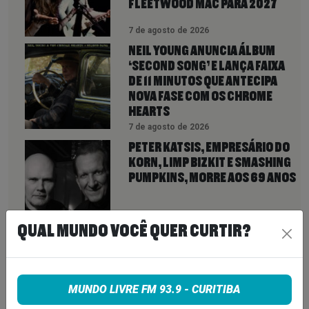
FLEETWOOD MAC PARA 2027
7 de agosto de 2026
NEIL YOUNG ANUNCIA ÁLBUM
‘SECOND SONG’ E LANÇA FAIXA
DE 11 MINUTOS QUE ANTECIPA
NOVA FASE COM OS CHROME
HEARTS
7 de agosto de 2026
PETER KATSIS, EMPRESÁRIO DO
KORN, LIMP BIZKIT E SMASHING
PUMPKINS, MORRE AOS 69 ANOS
7 de agosto de 2026
QUAL MUNDO VOCÊ QUER CURTIR?
INSCREVA-SE
MUNDO LIVRE FM 93.9 - CURITIBA