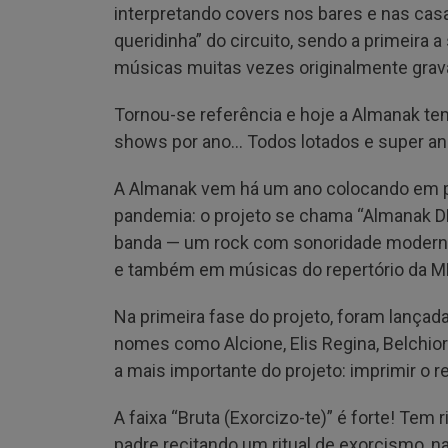
interpretando covers nos bares e nas cas
queridinha” do circuito, sendo a primeira
músicas muitas vezes originalmente gra
Tornou-se referência e hoje a Almanak t
shows por ano… Todos lotados e super a
A Almanak vem há um ano colocando em pr
pandemia: o projeto se chama “Almanak DN
banda — um rock com sonoridade moderna 
e também em músicas do repertório da M
Na primeira fase do projeto, foram lança
nomes como Alcione, Elis Regina, Belchio
a mais importante do projeto: imprimir o
A faixa “Bruta (Exorcizo-te)” é forte! Tem
padre recitando um ritual de exorcismo, 