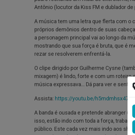
Antônio (locutor da Kiss FM e dublador d
A música tem uma letra que flerta com o 
próprios demônios dentro de suas cabeças.
a personagem principal vai ao longo da m
mostrando que sua força é bruta, que é m
rezar se resolverem enfrentá-la.
O clipe dirigido por Guilherme Cysne (ta
mixagem) é lindo, forte e com um roteiro e
música expressava… Dá para ver e senti
Assista:
https://youtu.be/h5mdmhsx47Y
A banda é ousada e pretende abranger um
isso, estão indo com toda a força, trabal
público. Este cada vez mais indo aos sh