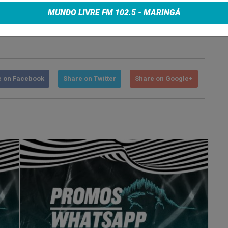
nda cada vez mais inspirada.
MUNDO LIVRE FM 102.5 - MARINGÁ
ir aos shows e conferir do que se trata esse DNA da
e on Facebook
Share on Twitter
Share on Google+