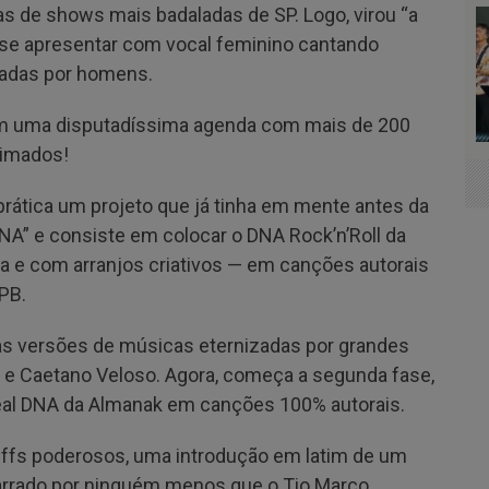
as de shows mais badaladas de SP. Logo, virou “a
 a se apresentar com vocal feminino cantando
vadas por homens.
em uma disputadíssima agenda com mais de 200
nimados!
ática um projeto que já tinha em mente antes da
A” e consiste em colocar o DNA Rock’n’Roll da
e com arranjos criativos — em canções autorais
PB.
das versões de músicas eternizadas por grandes
r e Caetano Veloso. Agora, começa a segunda fase,
 real DNA da Almanak em canções 100% autorais.
 riffs poderosos, uma introdução em latim de um
narrado por ninguém menos que o Tio Marco