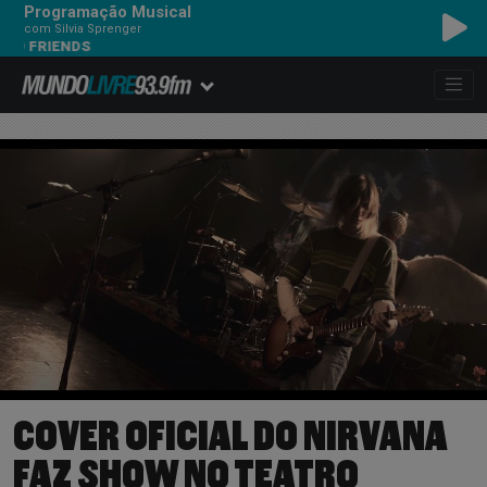
Programação Musical
com Silvia Sprenger
RIENDS
COVER OFICIAL DO NIRVANA
FAZ SHOW NO TEATRO