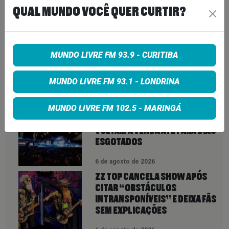
QUAL MUNDO VOCÊ QUER CURTIR?
Share on Twitter
Share on Google+
MUNDO LIVRE FM 93.9 - CURITIBA
MUNDO LIVRE FM 93.1 - LONDRINA
VEJA TAMBÉM
MAIS
MUNDO LIVRE FM 102.5 - MARINGÁ
ROCK IN RIO 2026 ABRE NOVA
CHANCE PARA FÃS: INGRESSOS
VOLTAM À VENDA ATÉ PARA DIAS
ESGOTADOS
6 de agosto de 2026
ZZ TOP CANCELA SHOW APÓS
CITAR “OBSTÁCULOS
INTRANSPONÍVEIS” E DEIXA FÃS
SEM EXPLICAÇÕES