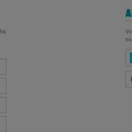
A
nha
Vo
no