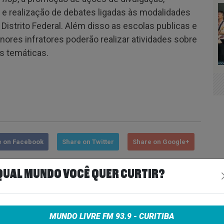
 e realização de debates ligadas às modalidades
 Distrito Federal. Além disso as escolas publicas e
ores infratores poderão realizar atividades sobre
as temáticas.
e on Facebook
Share on Twitter
Share on Google+
QUAL MUNDO VOCÊ QUER CURTIR?
MUNDO LIVRE FM 93.9 - CURITIBA