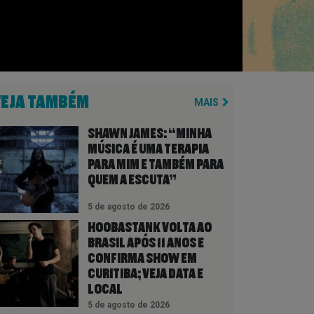
VEJA TAMBÉM
MAIS
SHAWN JAMES: “MINHA
MÚSICA É UMA TERAPIA
PARA MIM E TAMBÉM PARA
QUEM A ESCUTA”
5 de agosto de 2026
HOOBASTANK VOLTA AO
BRASIL APÓS 11 ANOS E
CONFIRMA SHOW EM
CURITIBA; VEJA DATA E
LOCAL
5 de agosto de 2026