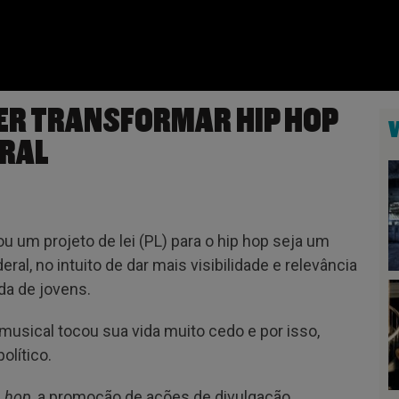
ER TRANSFORMAR HIP HOP
URAL
 um projeto de lei (PL) para o hip hop seja um
deral, no intuito de dar mais visibilidade e relevância
da de jovens.
musical tocou sua vida muito cedo e por isso,
lítico.
p hop
, a promoção de ações de divulgação,