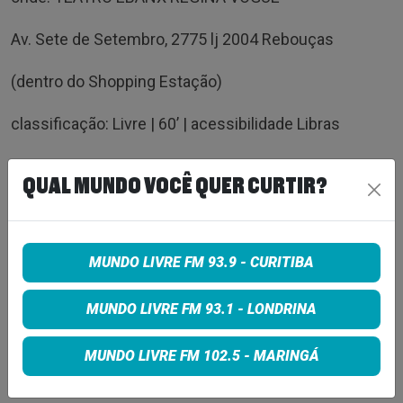
Av. Sete de Setembro, 2775 lj 2004 Rebouças
(dentro do Shopping Estação)
classificação: Livre | 60’ | acessibilidade Libras
ingresso: gratuito
QUAL MUNDO VOCÊ QUER CURTIR?
instagram: @orquestra_modesta
Oficina
MUNDO LIVRE FM 93.9 - CURITIBA
dia: 2 de agosto de 2023
MUNDO LIVRE FM 93.1 - LONDRINA
hora: 17:00 às 20:00
MUNDO LIVRE FM 102.5 - MARINGÁ
onde: Cia do Abração