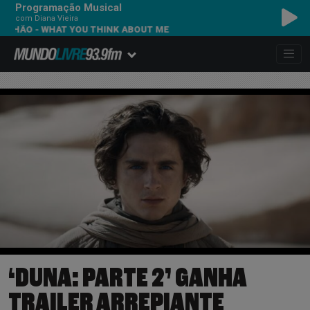
Programação Musical
com Diana Vieira
 - WHAT YOU THINK ABOUT ME
‘DUNA: PARTE 2’ GANHA
TRAILER ARREPIANTE