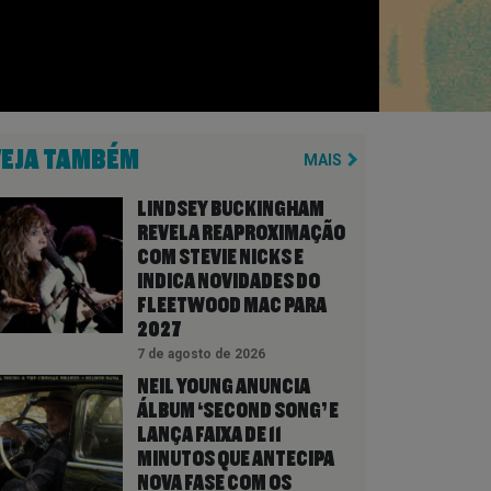
VEJA TAMBÉM
MAIS
LINDSEY BUCKINGHAM
REVELA REAPROXIMAÇÃO
COM STEVIE NICKS E
INDICA NOVIDADES DO
FLEETWOOD MAC PARA
2027
7 de agosto de 2026
NEIL YOUNG ANUNCIA
ÁLBUM ‘SECOND SONG’ E
LANÇA FAIXA DE 11
MINUTOS QUE ANTECIPA
NOVA FASE COM OS