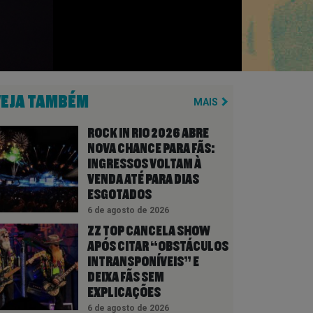
VEJA TAMBÉM
MAIS
ROCK IN RIO 2026 ABRE
NOVA CHANCE PARA FÃS:
INGRESSOS VOLTAM À
VENDA ATÉ PARA DIAS
ESGOTADOS
6 de agosto de 2026
ZZ TOP CANCELA SHOW
APÓS CITAR “OBSTÁCULOS
INTRANSPONÍVEIS” E
DEIXA FÃS SEM
EXPLICAÇÕES
6 de agosto de 2026