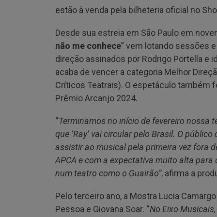
estão à venda pela bilheteria oficial no Sh
Desde sua estreia em São Paulo em novem
não me conhece
” vem lotando sessões e
direção assinados por Rodrigo Portella e i
acaba de vencer a categoria Melhor Direç
Críticos Teatrais). O espetáculo também fo
Prêmio Arcanjo 2024.
“
Terminamos no início de fevereiro nossa te
que ‘Ray’ vai circular pelo Brasil. O público
assistir ao musical pela primeira vez fora
APCA e com a expectativa muito alta para 
num teatro como o Guairão”
, afirma a pr
Pelo terceiro ano, a Mostra Lucia Camargo
Pessoa e Giovana Soar. “
No Eixo Musicais,