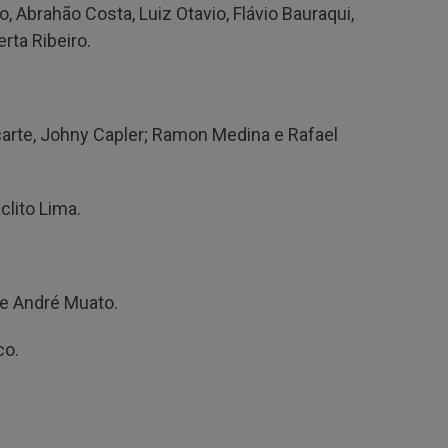
, Abrahão Costa, Luiz Otavio, Flávio Bauraqui,
erta Ribeiro.
carte, Johny Capler; Ramon Medina e Rafael
áclito Lima.
u e André Muato.
co.