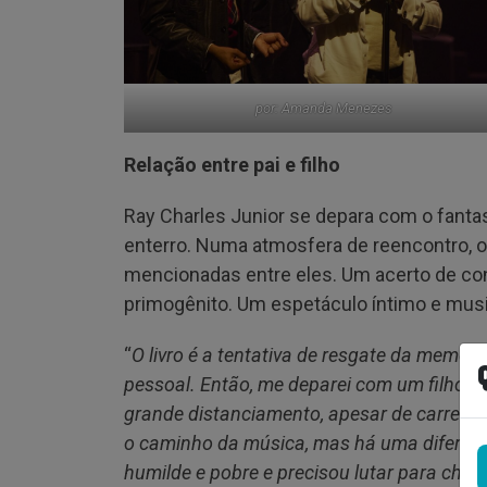
por: Amanda Menezes
Relação entre pai e filho
Ray Charles Junior se depara com o fanta
enterro. Numa atmosfera de reencontro, 
mencionadas entre eles. Um acerto de co
primogênito. Um espetáculo íntimo e musi
“
O livro é a tentativa de resgate da memór
pessoal. Então, me deparei com um filho 
grande distanciamento, apesar de carregar
o caminho da música, mas há uma diferença
humilde e pobre e precisou lutar para che