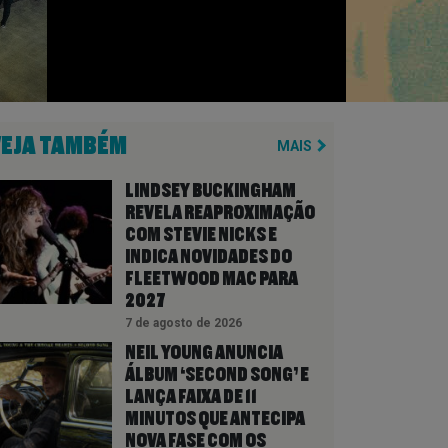
VEJA TAMBÉM
MAIS
LINDSEY BUCKINGHAM
REVELA REAPROXIMAÇÃO
COM STEVIE NICKS E
INDICA NOVIDADES DO
FLEETWOOD MAC PARA
2027
7 de agosto de 2026
NEIL YOUNG ANUNCIA
ÁLBUM ‘SECOND SONG’ E
LANÇA FAIXA DE 11
MINUTOS QUE ANTECIPA
NOVA FASE COM OS