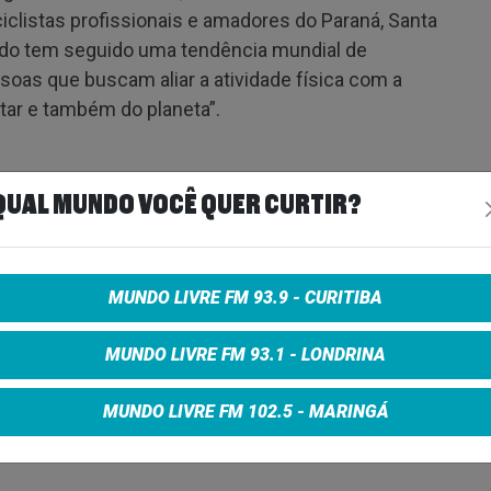
clistas profissionais e amadores do Paraná, Santa
cado tem seguido uma tendência mundial de
soas que buscam aliar a atividade física com a
tar e também do planeta”.
vações que os participantes poderão conferir,
QUAL MUNDO VOCÊ QUER CURTIR?
lismo na região.
MUNDO LIVRE FM 93.9 - CURITIBA
O
MUNDO LIVRE FM 93.1 - LONDRINA
 Barigui – Curitiba – Paraná
MUNDO LIVRE FM 102.5 - MARINGÁ