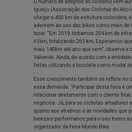
O número de adeptos ao ciclismo vem aum
Iguaçu (Associação dos Ciclistas do Alto 
chegar a 400 km de estrutura cicloviária, 
aderirem ao uso das bikes como meio de t
lazer. “Em 2019, tínhamos 204 km de infra
61km, totalizando 265 km. Esperamos que
mais 140km até ano que vem”, observa a co
Valverde. Ainda, de acordo com a entidade
feitas utilizando a bicicleta como modal d
Esse crescimento também se reflete no c
essa demanda. “Participar desta feira é 
relacionar diretamente com o cliente fina
negócios. Já, para os ciclistas amadores e
quanto aos atrativos e as novidades que p
beleza e performance para o seu treino o
organizador da Feira Mundo Bike.