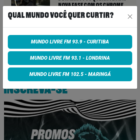
NOVA FASE COM OS CHROME
HEARTS
QUAL MUNDO VOCÊ QUER CURTIR?
7 de agosto de 2026
PETER KATSIS, EMPRESÁRIO DO
KORN, LIMP BIZKIT E SMASHING
MUNDO LIVRE FM 93.9 - CURITIBA
PUMPKINS, MORRE AOS 69 ANOS
MUNDO LIVRE FM 93.1 - LONDRINA
7 de agosto de 2026
MUNDO LIVRE FM 102.5 - MARINGÁ
INSCREVA-SE