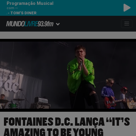
Programação Musical
com ---
M'S DINER
FONTAINES D.C. LANÇA “IT’S
AMAZING TO BE YOUNG