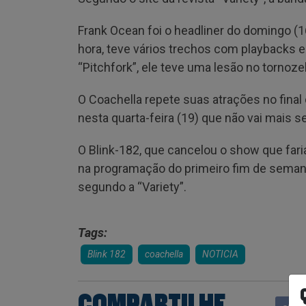
Frank Ocean foi o headliner do domingo (16
hora, teve vários trechos com playbacks e
“Pitchfork”, ele teve uma lesão no tornoze
O Coachella repete suas atrações no fina
nesta quarta-feira (19) que não vai mais s
O Blink-182, que cancelou o show que faria
na programação do primeiro fim de semana 
segundo a “Variety”.
Tags:
Blink 182
coachella
NOTICIA
COMPARTILHE