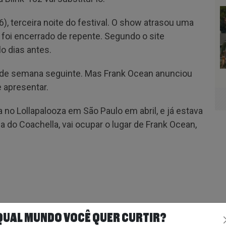
), terceira noite do festival. O show atrasou uma
 foi encerrado de repente. Segundo o site
lo dias antes.
l de semana seguinte. Mas Frank Ocean anunciou
e apresentar.
 no Lollapalooza em São Paulo em abril, e já estava
do Coachella, vai ocupar o lugar de Frank Ocean,
QUAL MUNDO VOCÊ QUER CURTIR?