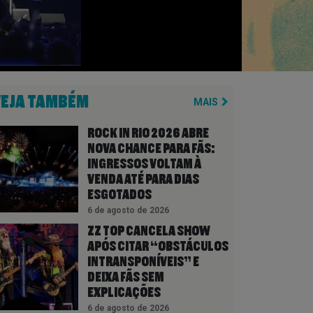
VEJA TAMBÉM
MAIS
ROCK IN RIO 2026 ABRE
NOVA CHANCE PARA FÃS:
INGRESSOS VOLTAM À
VENDA ATÉ PARA DIAS
ESGOTADOS
6 de agosto de 2026
ZZ TOP CANCELA SHOW
APÓS CITAR “OBSTÁCULOS
INTRANSPONÍVEIS” E
DEIXA FÃS SEM
EXPLICAÇÕES
6 de agosto de 2026