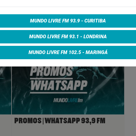
e on Facebook
Share on Twitter
Share on Google+
MUNDO LIVRE FM 93.9 - CURITIBA
MUNDO LIVRE FM 93.1 - LONDRINA
MUNDO LIVRE FM 102.5 - MARINGÁ
PROMOS | WHATSAPP 93,9 FM