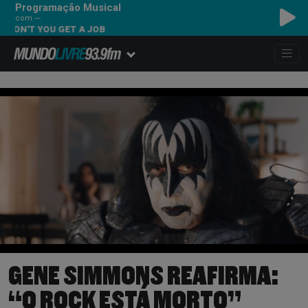
Programação Musical
com ---
T YOU GET A JOB
GENE SIMMONS REAFIRMA:
“O ROCK ESTÁ MORTO”