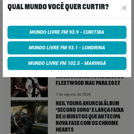
QUAL MUNDO VOCÊ QUER CURTIR?
Share on Google+
MUNDO LIVRE FM 93.9 - CURITIBA
MUNDO LIVRE FM 93.1 - LONDRINA
VEJA TAMBÉM
MAIS
MUNDO LIVRE FM 102.5 - MARINGÁ
LINDSEY BUCKINGHAM REVELA
REAPROXIMAÇÃO COM STEVIE
NICKS E INDICA NOVIDADES DO
FLEETWOOD MAC PARA 2027
7 de agosto de 2026
NEIL YOUNG ANUNCIA ÁLBUM
‘SECOND SONG’ E LANÇA FAIXA
DE 11 MINUTOS QUE ANTECIPA
NOVA FASE COM OS CHROME
HEARTS