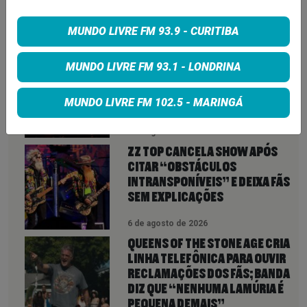
VEJA TAMBÉM
MAIS
MUNDO LIVRE FM 93.9 - CURITIBA
ROCK IN RIO 2026 ABRE NOVA
MUNDO LIVRE FM 93.1 - LONDRINA
CHANCE PARA FÃS: INGRESSOS
VOLTAM À VENDA ATÉ PARA DIAS
MUNDO LIVRE FM 102.5 - MARINGÁ
ESGOTADOS
6 de agosto de 2026
ZZ TOP CANCELA SHOW APÓS
CITAR “OBSTÁCULOS
INTRANSPONÍVEIS” E DEIXA FÃS
SEM EXPLICAÇÕES
6 de agosto de 2026
QUEENS OF THE STONE AGE CRIA
LINHA TELEFÔNICA PARA OUVIR
RECLAMAÇÕES DOS FÃS; BANDA
DIZ QUE “NENHUMA LAMÚRIA É
PEQUENA DEMAIS”