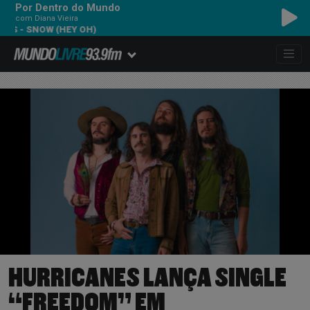
Por Dentro do Mundo
com Diana Vieira
RED HOT CHILI PEPPE
HURRICANES LANÇA SINGLE
“FREEDOM” EM