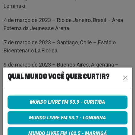
Leminski
4 de março de 2023 – Rio de Janeiro, Brasil – Área
Externa da Jeunesse Arena
7 de março de 2023 – Santiago, Chile – Estádio
Bicentenario La Florida
9 de março de 2023 – Buenos Aires, Argentina –
Campo Argentino de Polo (NOVO LOCAL)
QUAL MUNDO VOCÊ QUER CURTIR?
12 de março de 2023 – Bogotá, Colômbia – Coliseo
Live
MUNDO LIVRE FM 93.9 - CURITIBA
17 de maio de 2023 – Cidade do México, México –
Foro Sol (NOVO LOCAL)
MUNDO LIVRE FM 93.1 - LONDRINA
Sobre Imagine Dragons
MUNDO LIVRE FM 102.5 - MARINGÁ