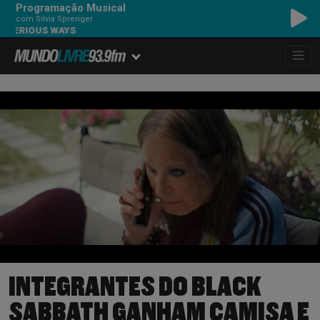
Programação Musical
com Silvia Sprenger
 WAYS
INTEGRANTES DO BLACK
SABBATH GANHAM CAMISA E