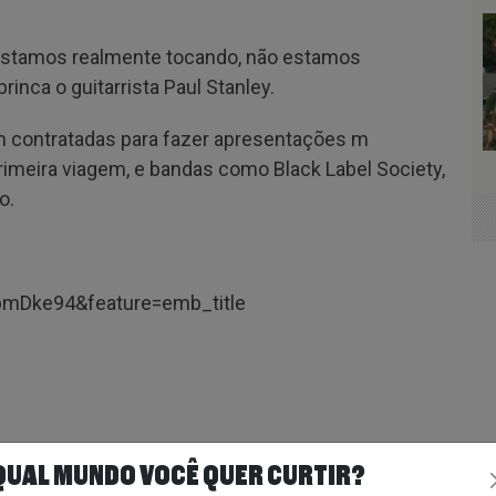
o estamos realmente tocando, não estamos
inca o guitarrista Paul Stanley.
am contratadas para fazer apresentações m
rimeira viagem, e bandas como Black Label Society,
o.
pmDke94&feature=emb_title
QUAL MUNDO VOCÊ QUER CURTIR?
e on Facebook
Share on Twitter
Share on Google+