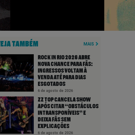
VEJA TAMBÉM
MAIS
ROCK IN RIO 2026 ABRE
NOVA CHANCE PARA FÃS:
INGRESSOS VOLTAM À
VENDA ATÉ PARA DIAS
ESGOTADOS
6 de agosto de 2026
ZZ TOP CANCELA SHOW
APÓS CITAR “OBSTÁCULOS
INTRANSPONÍVEIS” E
DEIXA FÃS SEM
EXPLICAÇÕES
6 de agosto de 2026