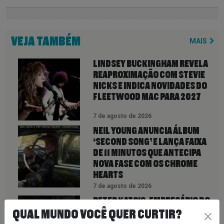
VEJA TAMBÉM
MAIS
LINDSEY BUCKINGHAM REVELA
REAPROXIMAÇÃO COM STEVIE
NICKS E INDICA NOVIDADES DO
FLEETWOOD MAC PARA 2027
7 de agosto de 2026
NEIL YOUNG ANUNCIA ÁLBUM
‘SECOND SONG’ E LANÇA FAIXA
DE 11 MINUTOS QUE ANTECIPA
NOVA FASE COM OS CHROME
HEARTS
7 de agosto de 2026
PETER KATSIS, EMPRESÁRIO DO
KORN, LIMP BIZKIT E SMASHING
QUAL MUNDO VOCÊ QUER CURTIR?
PUMPKINS, MORRE AOS 69 ANOS