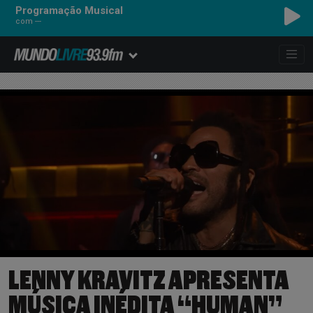
Programação Musical
com ---
LENNY KRAVITZ APRESENTA
MÚSICA INÉDITA “HUMAN”