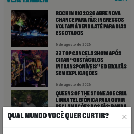
ROCK IN RIO 2026 ABRE NOVA
CHANCE PARA FÃS: INGRESSOS
VOLTAM À VENDA ATÉ PARA DIAS
ESGOTADOS
6 de agosto de 2026
ZZ TOP CANCELA SHOW APÓS
CITAR “OBSTÁCULOS
INTRANSPONÍVEIS” E DEIXA FÃS
SEM EXPLICAÇÕES
6 de agosto de 2026
QUEENS OF THE STONE AGE CRIA
LINHA TELEFÔNICA PARA OUVIR
RECLAMAÇÕES DOS FÃS; BANDA
DIZ QUE “NENHUMA LAMÚRIA É
QUAL MUNDO VOCÊ QUER CURTIR?
PEQUENA DEMAIS”
6 de agosto de 2026