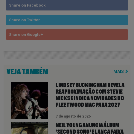
Share on Facebook
Share on Twitter
Share on Google+
VEJA TAMBÉM
MAIS
LINDSEY BUCKINGHAM REVELA
REAPROXIMAÇÃO COM STEVIE
NICKS E INDICA NOVIDADES DO
FLEETWOOD MAC PARA 2027
7 de agosto de 2026
NEIL YOUNG ANUNCIA ÁLBUM
‘SECOND SONG’ E LANÇA FAIXA