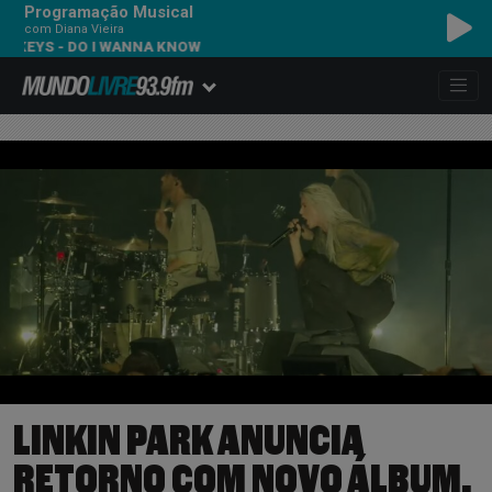
Programação Musical
com Diana Vieira
- DO I WANNA KNOW
LINKIN PARK ANUNCIA
RETORNO COM NOVO ÁLBUM,