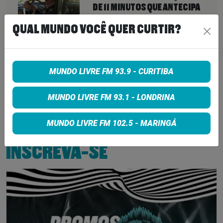
DE 11 MINUTOS QUE ANTECIPA
NOVA FASE COM OS CHROME
QUAL MUNDO VOCÊ QUER CURTIR?
HEARTS
7 de agosto de 2026
PETER KATSIS, EMPRESÁRIO DO
KORN, LIMP BIZKIT E SMASHING
MUNDO LIVRE FM 93.9 - CURITIBA
PUMPKINS, MORRE AOS 69 ANOS
MUNDO LIVRE FM 93.1 - LONDRINA
7 de agosto de 2026
MUNDO LIVRE FM 102.5 - MARINGÁ
INSCREVA-SE