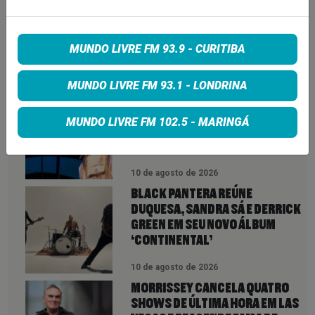
MUNDO LIVRE FM 93.9 - CURITIBA
VEJA TAMBÉM
MAIS
MUNDO LIVRE FM 93.1 - LONDRINA
OASIS COMPLETA 30 ANOS DE
KNEBWORTH, O MOMENTO EM
MUNDO LIVRE FM 102.5 - MARINGÁ
QUE O BRITPOP CHEGOU AO AUGE
10 de agosto de 2026
BLACK PANTERA REÚNE
DUQUESA, SANDRA SÁ E DERRICK
GREEN EM SEU NOVO ÁLBUM
‘CONTINENTAL’
10 de agosto de 2026
MORRISSEY CANCELA QUATRO
SHOWS DE ÚLTIMA HORA EM LAS