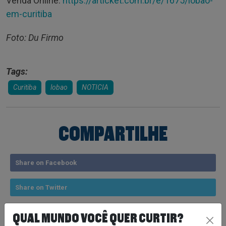
Venda Online:
https://articket.com.br/e/1675/lobao-
em-curitiba
Foto: Du Firmo
Tags:
Curitiba
lobao
NOTICIA
COMPARTILHE
Share on Facebook
Share on Twitter
Share on Google+
QUAL MUNDO VOCÊ QUER CURTIR?