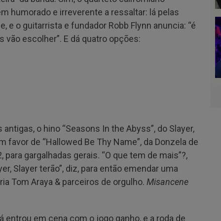
 humorado e irreverente a ressaltar: lá pelas
, e o guitarrista e fundador Robb Flynn anuncia: “é
 vão escolher”. E dá quatro opções:
 antigas, o hino “Seasons In the Abyss”, do Slayer,
o em favor de “Hallowed Be Thy Name”, da Donzela de
, para gargalhadas gerais. “O que tem de mais”?,
r, Slayer terão”, diz, para então emendar uma
ria Tom Araya & parceiros de orgulho.
Misancene
já entrou em cena com o jogo ganho, e a roda de