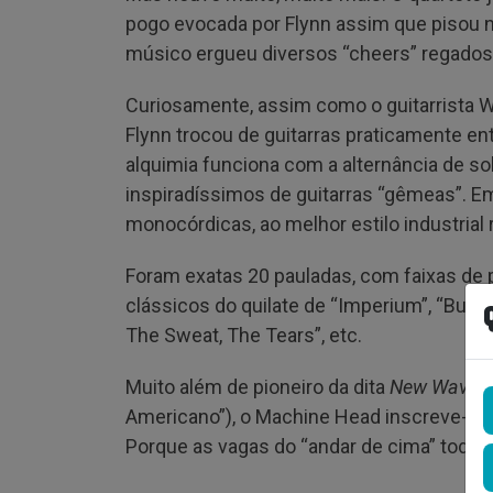
pogo evocada por Flynn assim que pisou no
músico ergueu diversos “cheers” regados 
Curiosamente, assim como o guitarrista W
Flynn trocou de guitarras praticamente ent
alquimia funciona com a alternância de s
inspiradíssimos de guitarras “gêmeas”. E
monocórdicas, ao melhor estilo industrial 
Foram exatas 20 pauladas, com faixas de 
clássicos do quilate de “Imperium”, “Bulld
The Sweat, The Tears”, etc.
Muito além de pioneiro da dita
New Wave o
Americano”), o Machine Head inscreve-se n
Porque as vagas do “andar de cima” tod