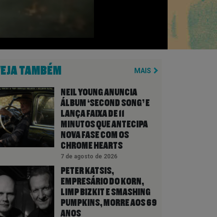
VEJA TAMBÉM
MAIS
NEIL YOUNG ANUNCIA
ÁLBUM ‘SECOND SONG’ E
LANÇA FAIXA DE 11
MINUTOS QUE ANTECIPA
NOVA FASE COM OS
CHROME HEARTS
7 de agosto de 2026
PETER KATSIS,
EMPRESÁRIO DO KORN,
LIMP BIZKIT E SMASHING
PUMPKINS, MORRE AOS 69
ANOS