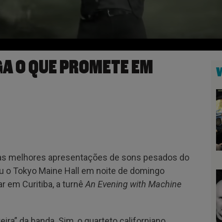
A O QUE PROMETE EM
as melhores apresentações de sons pesados do
tou o Tokyo Maine Hall em noite de domingo
r em Curitiba, a turnê
An Evening with Machine
ira” da banda. Sim, o quarteto californiano