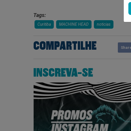
Tags:
Curitiba
MACHINE HEAD
noticias
COMPARTILHE
Shar
INSCREVA-SE