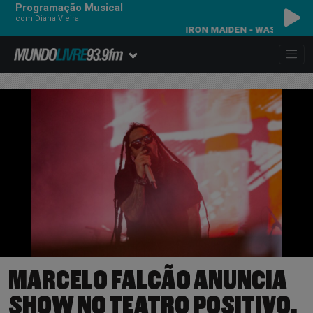
Programação Musical
com Diana Vieira
IRON MAIDEN - WASTING LOVE
MARCELO FALCÃO ANUNCIA
SHOW NO TEATRO POSITIVO,