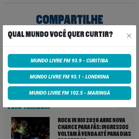
COMPARTILHE
QUAL MUNDO VOCÊ QUER CURTIR?
Share on Facebook
Share on Twitter
MUNDO LIVRE FM 93.9 - CURITIBA
Share on Google+
MUNDO LIVRE FM 93.1 - LONDRINA
MUNDO LIVRE FM 102.5 - MARINGÁ
VEJA TAMBÉM
MAIS
ROCK IN RIO 2026 ABRE NOVA
CHANCE PARA FÃS: INGRESSOS
VOLTAM À VENDA ATÉ PARA DIAS