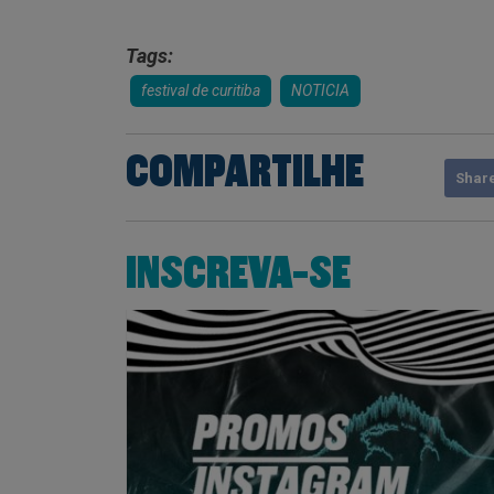
Tags:
festival de curitiba
NOTICIA
COMPARTILHE
Shar
INSCREVA-SE