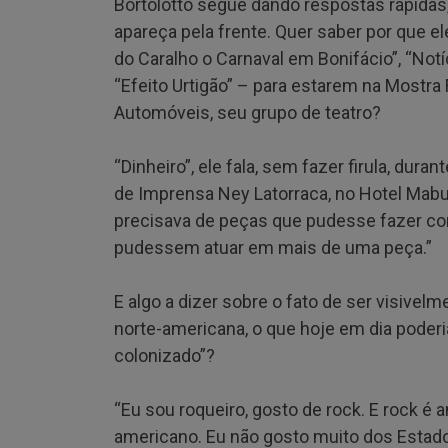
Bortolotto segue dando respostas rápidas,
apareça pela frente. Quer saber por que e
do Caralho o Carnaval em Bonifácio”, “Not
“Efeito Urtigão” – para estarem na Mostr
Automóveis, seu grupo de teatro?
“Dinheiro”, ele fala, sem fazer firula, duran
de Imprensa Ney Latorraca, no Hotel Mabu
precisava de peças que pudesse fazer c
pudessem atuar em mais de uma peça.”
E algo a dizer sobre o fato de ser visivelm
norte-americana, o que hoje em dia poder
colonizado”?
“Eu sou roqueiro, gosto de rock. E rock é
americano. Eu não gosto muito dos Estado