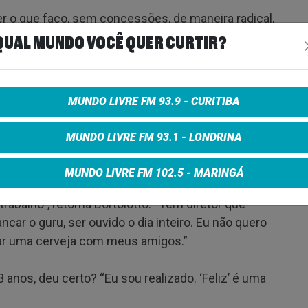
er o que faço, sem concessões, de maneira radical,
crítico Miguel Arcanjo, o melhor é que Bortolotto faz
QUAL MUNDO VOCÊ QUER CURTIR?
ncionices, usando apenas a antiguada ferramenta
ar que eles se resolvam. “Os atores e o texto são
MUNDO LIVRE FM 93.9 - CURITIBA
atriz Gabriela Fortanell responde: “É muito fácil.
MUNDO LIVRE FM 93.1 - LONDRINA
 objetiva. A única coisa que ele exige é o texto
MUNDO LIVRE FM 102.5 - MARINGÁ
trabalho”, retoma Bortolotto. “Tem diretor que
ncar o guru, ser ouvido o dia inteiro. Eu não quero
omar uma cerveja com meus amigos.”
nos, deu certo? “Eu sou realizado. ‘Feliz’ é uma