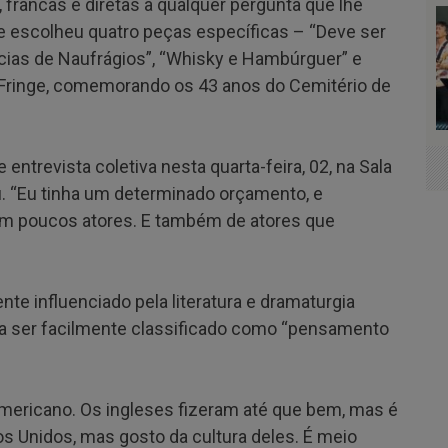
 francas e diretas a qualquer pergunta que lhe
le escolheu quatro peças específicas – “Deve ser
ícias de Naufrágios”, “Whisky e Hambúrguer” e
a Fringe, comemorando os 43 anos do Cemitério de
te entrevista coletiva nesta quarta-feira, 02, na Sala
. “Eu tinha um determinado orçamento, e
om poucos atores. E também de atores que
ente influenciado pela literatura e dramaturgia
ia ser facilmente classificado como “pensamento
 americano. Os ingleses fizeram até que bem, mas é
s Unidos, mas gosto da cultura deles. É meio