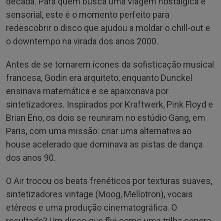
década. Para quem busca uma viagem nostálgica e
sensorial, este é o momento perfeito para
redescobrir o disco que ajudou a moldar o chill-out e
o downtempo na virada dos anos 2000.
Antes de se tornarem ícones da sofisticação musical
francesa, Godin era arquiteto, enquanto Dunckel
ensinava matemática e se apaixonava por
sintetizadores. Inspirados por Kraftwerk, Pink Floyd e
Brian Eno, os dois se reuniram no estúdio Gang, em
Paris, com uma missão: criar uma alternativa ao
house acelerado que dominava as pistas de dança
dos anos 90.
O Air trocou os beats frenéticos por texturas suaves,
sintetizadores vintage (Moog, Mellotron), vocais
etéreos e uma produção cinematográfica. O
resultado? Um disco que flui como uma trilha sonora,