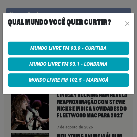
Share on Facebook
QUAL MUNDO VOCÊ QUER CURTIR?
Share on Twitter
Share on Google+
MUNDO LIVRE FM 93.9 - CURITIBA
MUNDO LIVRE FM 93.1 - LONDRINA
MUNDO LIVRE FM 102.5 - MARINGÁ
VEJA TAMBÉM
MAIS
LINDSEY BUCKINGHAM REVELA
REAPROXIMAÇÃO COM STEVIE
NICKS E INDICA NOVIDADES DO
FLEETWOOD MAC PARA 2027
7 de agosto de 2026
NEIL YOUNG ANUNCIA ÁLBUM