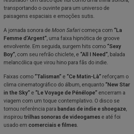
transportando o ouvinte para um universo de
paisagens espaciais e emoções sutis.
A jornada sonora de
Moon Safari
começa com
“La
Femme d’Argent”
, uma faixa hipnótica de groove
envolvente. Em seguida, surgem hits como
“Sexy
Boy”
, com seu refrão chiclete, e
“All I Need”
, balada
melancólica que virou hino para fãs do indie.
Faixas como
“Talisman”
e
“Ce Matin-Là”
reforçam o
clima cinematográfico do álbum, enquanto
“New Star
in the Sky”
e
“Le Voyage de Pénélope”
encerram a
viagem com um toque contemplativo. O disco se
tornou referência para
bandas de indie e shoegaze
,
inspirou
trilhas sonoras de videogames
e até foi
usado em
comerciais e filmes
.