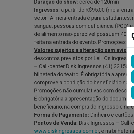
Duração do show:
cerca de 120min
Ingressos
:
a partir de R$95,00 (meia-entra
setor. A meia-entrada é para estudantes,
sangue, pessoas com deficiência (PCD) e
de alimento não-perecível possuem 40% de 
feita na entrada do evento. Promoções nã
Valores sujeitos a alteração sem aviso p
descontos previstos por Lei. Os ingresso
– Call-center Disk Ingressos (41) 331508
bilheteria do teatro. É obrigatória a apre
comprove a condição do beneficiário na co
Promoções não cumulativas com desconto
É obrigatória a apresentação do document
beneficiário, na compra do ingresso e na 
Forma de Pagamento:
Dinheiro e cartões
Pontos de Venda:
Disk Ingressos – Call-c
www.diskingressos.com.br
, e na bilheter