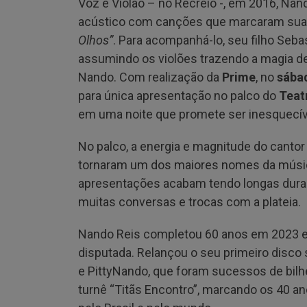
Voz e Violão – no Recreio -, em 2016, Nan
acústico com canções que marcaram sua 
Olhos”
. Para acompanhá-lo, seu filho Seba
assumindo os violões trazendo a magia de
Nando. Com realização da
Prime
, no
sába
para única apresentação no palco do
Teat
em uma noite que promete ser inesquecí
No palco, a energia e magnitude do can
tornaram um dos maiores nomes da música
apresentações acabam tendo longas dura
muitas conversas e trocas com a plateia.
Nando Reis completou 60 anos em 2023 e
disputada. Relançou o seu primeiro disco 
e PittyNando, que foram sucessos de bilh
turnê “Titãs Encontro”, marcando os 40 