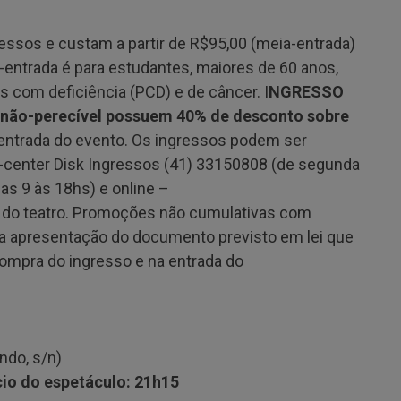
essos e custam a partir de R$95,00 (meia-entrada)
-entrada é para estudantes, maiores de 60 anos,
 com deficiência (PCD) e de câncer. I
NGRESSO
 não-perecível possuem 40% de desconto sobre
a entrada do evento. Os ingressos podem ser
ll-center Disk Ingressos (41) 33150808 (de segunda
as 9 às 18hs) e online –
a do teatro. Promoções não cumulativas com
a a apresentação do documento previsto em lei que
compra do ingresso e na entrada do
indo, s/n)
cio do espetáculo: 21h15