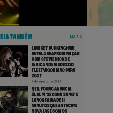
VEJA TAMBÉM
MAIS
LINDSEY BUCKINGHAM
REVELA REAPROXIMAÇÃO
COM STEVIE NICKS E
INDICA NOVIDADES DO
FLEETWOOD MAC PARA
2027
7 de agosto de 2026
NEIL YOUNG ANUNCIA
ÁLBUM ‘SECOND SONG’ E
LANÇA FAIXA DE 11
MINUTOS QUE ANTECIPA
NOVA FASE COM OS