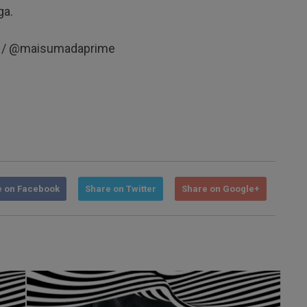
ega.
8 / @maisumadaprime
e on Facebook
Share on Twitter
Share on Google+