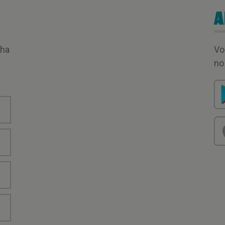
A
nha
Vo
no