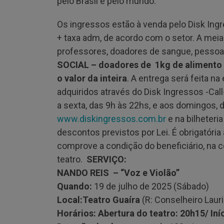
pelo Brasil e pelo mundo.
Os ingressos estão à venda pelo Disk Ingr
+ taxa adm, de acordo com o setor. A meia
professores, doadores de sangue, pessoas
SOCIAL – doadores de 1kg de alimento
o valor da inteira
. A entrega será feita n
adquiridos através do Disk Ingressos -Ca
a sexta, das 9h às 22hs, e aos domingos, d
www.diskingressos.com.br
e na bilheteri
descontos previstos por Lei. É obrigatóri
comprove a condição do beneficiário, na 
teatro.
SERVIÇO:
NANDO REIS – “Voz e Violão”
Quando:
19 de julho de 2025 (Sábado)
Local:
Teatro Guaíra
(R: Conselheiro Laur
Horários: Abertura do teatro: 20h15/ Iní