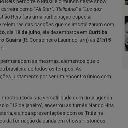
do Reis percorre o Brasil e o mundo neste show
carreira como “
All Star”, “Relicário”
e
“Luz dos
stião Reis fará uma participação especial
 releituras das canções que se imortalizaram com
do
, dia
19 de julho
, ele desembarca em
Curitiba
ro Guaíra
(R: Conselheiro Laurindo, s/n) às
21h15
vel.
tor permanecem as mesmas, elementos que o
 brasileira de todos os tempos. As
ções justamente por ser um encontro único com
 mostrou toda sua versatilidade com uma agenda
solo “12 de janeiro”, encerrou as turnês Nando Hits
eteria, e ainda apresentações com os Titãs na
anos da formação da banda em shows históricos