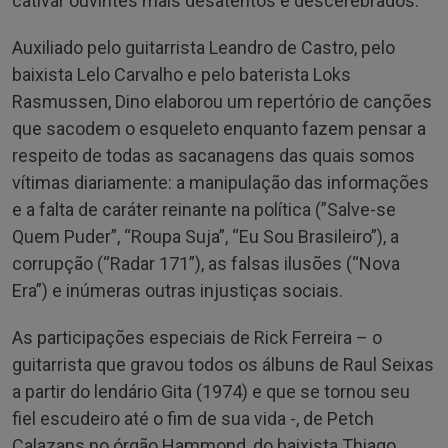
cativar ouvintes mais desatentos e descerebrados.
Auxiliado pelo guitarrista Leandro de Castro, pelo
baixista Lelo Carvalho e pelo baterista Loks
Rasmussen, Dino elaborou um repertório de canções
que sacodem o esqueleto enquanto fazem pensar a
respeito de todas as sacanagens das quais somos
vítimas diariamente: a manipulação das informações
e a falta de caráter reinante na política (”Salve-se
Quem Puder”, “Roupa Suja”, “Eu Sou Brasileiro”), a
corrupção (“Radar 171”), as falsas ilusões (“Nova
Era”) e inúmeras outras injustiças sociais.
As participações especiais de Rick Ferreira – o
guitarrista que gravou todos os álbuns de Raul Seixas
a partir do lendário Gita (1974) e que se tornou seu
fiel escudeiro até o fim de sua vida -, de Petch
Calazans no órgão Hammond, do baixista Thiago