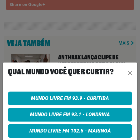
Share on Google+
VEJA TAMBÉM
MAIS
ANTHRAX LANÇA CLIPE DE
“EVERYBODY’S GOT A PLAN”
QUAL MUNDO VOCÊ QUER CURTIR?
COM IMAGENS DA TURNÊ AO
LADO DO IRON MAIDEN
6 de agosto de 2026
MUNDO LIVRE FM 93.9 - CURITIBA
SHAWN JAMES: “MINHA MÚSICA
É UMA TERAPIA PARA MIM E
TAMBÉM PARA QUEM A ESCUTA”
MUNDO LIVRE FM 93.1 - LONDRINA
MUNDO LIVRE FM 102.5 - MARINGÁ
5 de agosto de 2026