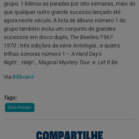
grupo.
1
liderou as paradas por oito semanas, mais do
que qualquer outro grande sucesso lançado até
agora neste século. A lista de álbuns número 1 do
grupo também inclui um conjunto de grandes
sucessos em disco duplo,
The Beatles/1967-
1970
; três edições da série
Antologia
; e quatro
trilhas sonoras número 1 –
A Hard Day’s
Night
,
Help!
,
Magical Mystery Tour
e
Let It Be.
Via
Billboard
Tags:
Elvis Presley
COMPARTILHE