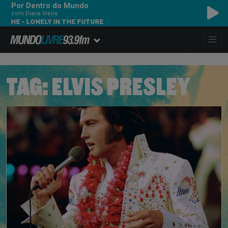
Por Dentro do Mundo
com Diana Vieira
ONELY IN THE FUTURE
TAG:
ELVIS PRESLEY