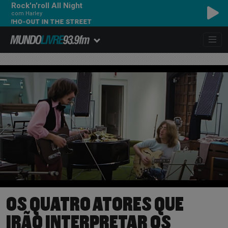
Rock'n'roll All Night
com Harley
-OUT IN THE STREET
OS QUATRO ATORES QUE
IRÃO INTERPRETAR OS