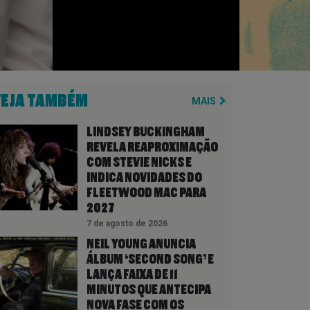
VEJA TAMBÉM
MAIS
LINDSEY BUCKINGHAM
REVELA REAPROXIMAÇÃO
COM STEVIE NICKS E
INDICA NOVIDADES DO
FLEETWOOD MAC PARA
2027
7 de agosto de 2026
NEIL YOUNG ANUNCIA
ÁLBUM ‘SECOND SONG’ E
LANÇA FAIXA DE 11
MINUTOS QUE ANTECIPA
NOVA FASE COM OS