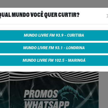
QUAL MUNDO VOCÊ QUER CURTIR?
MUNDO LIVRE FM 93.9 - CURITIBA
e on Facebook
Share on Twitter
Share on Google+
MUNDO LIVRE FM 93.1 - LONDRINA
MUNDO LIVRE FM 102.5 - MARINGÁ