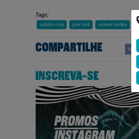
Tags:
outubro rosa
pink rock
unimed curitiba
COMPARTILHE
Shar
INSCREVA-SE