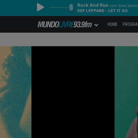
Rock And Run
com Silvia Spren
DEF LEPPARD - LET IT GO
HOME
PROGR