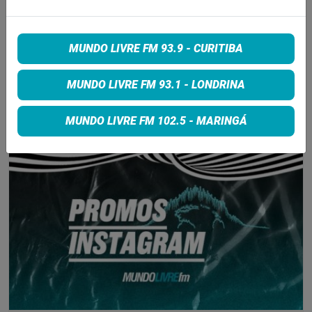
RECLAMAÇÕES DOS FÃS; BANDA
DIZ QUE “NENHUMA LAMÚRIA É
PEQUENA DEMAIS”
6 de agosto de 2026
MUNDO LIVRE FM 93.9 - CURITIBA
MUNDO LIVRE FM 93.1 - LONDRINA
INSCREVA-SE
MUNDO LIVRE FM 102.5 - MARINGÁ