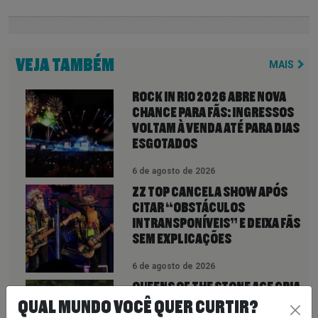
VEJA TAMBÉM
MAIS
ROCK IN RIO 2026 ABRE NOVA
CHANCE PARA FÃS: INGRESSOS
VOLTAM À VENDA ATÉ PARA DIAS
ESGOTADOS
6 de agosto de 2026
ZZ TOP CANCELA SHOW APÓS
CITAR “OBSTÁCULOS
INTRANSPONÍVEIS” E DEIXA FÃS
SEM EXPLICAÇÕES
6 de agosto de 2026
QUEENS OF THE STONE AGE CRIA
LINHA TELEFÔNICA PARA OUVIR
QUAL MUNDO VOCÊ QUER CURTIR?